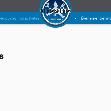
écouvrez nos activités
Événementiel int
s