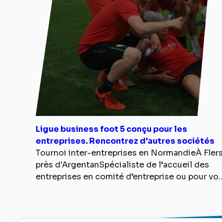
Ligue business foot 5 conçu pour les
entreprises. Rencontrez d'autres sociétés
Tournoi inter-entreprises en NormandieÀ Fler
près d'ArgentanSpécialiste de l’accueil des
entreprises en comité d’entreprise ou pour vo
événements de team
building, BAZSPORTS, votre complexe sportif 
Flers, vous propose aussi de participer à