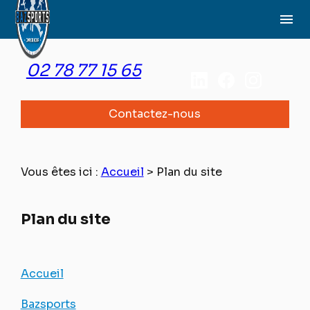
Panneau de gestion des cookies
menu
02 78 77 15 65
Contactez-nous
Vous êtes ici :
Accueil
> Plan du site
Plan du site
Accueil
Bazsports